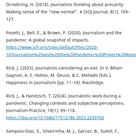
Örnebring, H. (2018). Journalists thinking about precarity:
Making sense of the “new normal”. # ISOJ Journal, 8(1), 109–
127.
Posetti, J., Bell, E., & Brown, P. (2020). Journalism and the
pandemic: A global snapshot of impacts.
https://www.icfj.org/sites/default/files/2020-
10/Journalism%20and%20the%20Pandemic%20Project%20Repo
Rick, J. (2023). Journalists considering an exit. In V. Bélair-
Gagnon, A. E. Holton, M. Deuze, & C. Mellado (Eds.),
Happiness in journalism (pp. 11–18). Routledge.
Rick, J., & Hanitzsch, T. (2024). Journalistic work during a
pandemic: Changing contexts and subjective perceptions.
Journalism Practice, 18(1), 99–118.
https://doi.org/10.1080/17512786.2023.2250760
Sampaio-Dias, S., Silveirinha, M. J., Garcez, B., Subtil, F.,