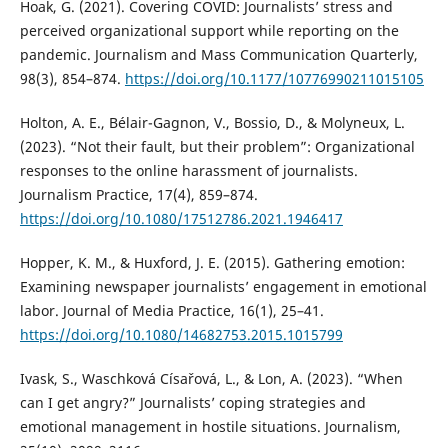
Hoak, G. (2021). Covering COVID: Journalists’ stress and
perceived organizational support while reporting on the
pandemic. Journalism and Mass Communication Quarterly,
98(3), 854–874.
https://doi.org/10.1177/10776990211015105
Holton, A. E., Bélair-Gagnon, V., Bossio, D., & Molyneux, L.
(2023). “Not their fault, but their problem”: Organizational
responses to the online harassment of journalists.
Journalism Practice, 17(4), 859–874.
https://doi.org/10.1080/17512786.2021.1946417
Hopper, K. M., & Huxford, J. E. (2015). Gathering emotion:
Examining newspaper journalists’ engagement in emotional
labor. Journal of Media Practice, 16(1), 25–41.
https://doi.org/10.1080/14682753.2015.1015799
Ivask, S., Waschková Císařová, L., & Lon, A. (2023). “When
can I get angry?” Journalists’ coping strategies and
emotional management in hostile situations. Journalism,