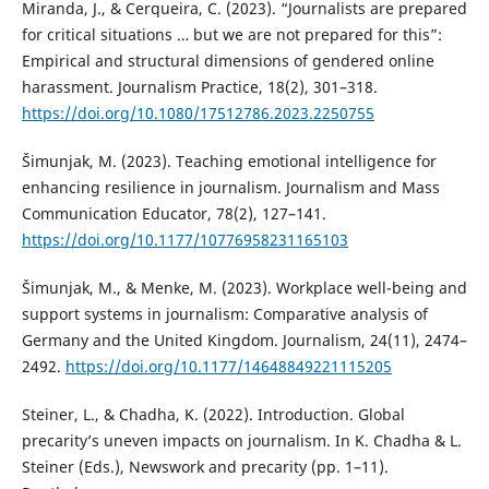
Miranda, J., & Cerqueira, C. (2023). “Journalists are prepared
for critical situations … but we are not prepared for this”:
Empirical and structural dimensions of gendered online
harassment. Journalism Practice, 18(2), 301–318.
https://doi.org/10.1080/17512786.2023.2250755
Šimunjak, M. (2023). Teaching emotional intelligence for
enhancing resilience in journalism. Journalism and Mass
Communication Educator, 78(2), 127–141.
https://doi.org/10.1177/10776958231165103
Šimunjak, M., & Menke, M. (2023). Workplace well-being and
support systems in journalism: Comparative analysis of
Germany and the United Kingdom. Journalism, 24(11), 2474–
2492.
https://doi.org/10.1177/14648849221115205
Steiner, L., & Chadha, K. (2022). Introduction. Global
precarity’s uneven impacts on journalism. In K. Chadha & L.
Steiner (Eds.), Newswork and precarity (pp. 1–11).