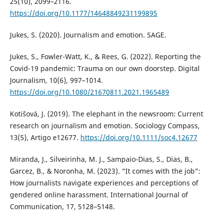
25(10), 2099–2116.
https://doi.org/10.1177/14648849231199895
Jukes, S. (2020). Journalism and emotion. SAGE.
Jukes, S., Fowler-Watt, K., & Rees, G. (2022). Reporting the
Covid-19 pandemic: Trauma on our own doorstep. Digital
Journalism, 10(6), 997–1014.
https://doi.org/10.1080/21670811.2021.1965489
Kotišová, J. (2019). The elephant in the newsroom: Current
research on journalism and emotion. Sociology Compass,
13(5), Artigo e12677.
https://doi.org/10.1111/soc4.12677
Miranda, J., Silveirinha, M. J., Sampaio-Dias, S., Dias, B.,
Garcez, B., & Noronha, M. (2023). “It comes with the job”:
How journalists navigate experiences and perceptions of
gendered online harassment. International Journal of
Communication, 17, 5128–5148.