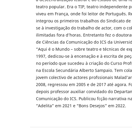
teatro popular. Era o TIP, teatro independente p
viveu em França, onde foi leitor de Português. 
integrou os primeiros trabalhos do Sindicato de
se à investigação do trabalho de actor, com o co
ilimitadas fora d’horas. Entretanto fez o dout
de Ciências da Comunicação do ICS da Universid
“Aqui é o Mundo – sobre teatro e técnicas de ex
1997, dedicou-se à encenação e à escrita de peç
no período que sucedeu à criação do Curso Profs
na Escola Secundária Alberto Sampaio. Tem co
jovem colectivo de actores profssionais Malad’ar
2008, regressou em 2005 e de 2017 até agora. Fo
depois professor auxiliar convidado do Departa
Comunicação do ICS. Publicou fcção narrativa n
“Adelita” em 2021 e “Bons Desejos” em 2022.