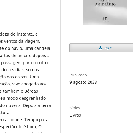
oleza do instante, a
os ventos da viagem.
PDF
te do navio, uma candeia
cartas de amor e depois a
 a passagem para o outro
odos os dias, somos
Publicado
ção das coisas. Uma
9 agosto 2023
rvação. Vivo chegado aos
as também o Bóreas
 seu modo desgrenhado
ndo nuvens. Depois a terra
Séries
ctura.
Livros
 eu à cidade. Tempo para
 espectáculo é bom. O