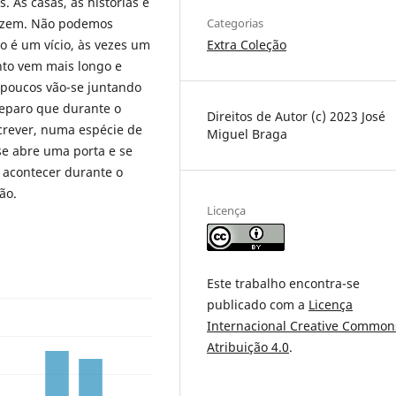
As casas, as histórias e
Categorias
dizem. Não podemos
Extra Coleção
 é um vício, às vezes um
nto vem mais longo e
s poucos vão-se juntando
Reparo que durante o
Direitos de Autor (c) 2023 José
screver, numa espécie de
Miguel Braga
 se abre uma porta e se
acontecer durante o
ão.
Licença
Este trabalho encontra-se
publicado com a
Licença
Internacional Creative Common
Atribuição 4.0
.