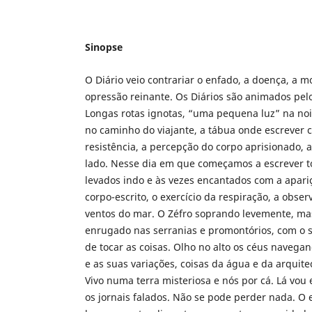
Sinopse
O Diário veio contrariar o enfado, a doença, a m
opressão reinante. Os Diários são animados pel
Longas rotas ignotas, “uma pequena luz” na noi
no caminho do viajante, a tábua onde escrever 
resistência, a percepção do corpo aprisionado,
lado. Nesse dia em que começamos a escrever t
levados indo e às vezes encantados com a apari
corpo-escrito, o exercício da respiração, a obse
ventos do mar. O Zéfro soprando levemente, m
enrugado nas serranias e promontórios, com o
de tocar as coisas. Olho no alto os céus navega
e as suas variações, coisas da água e da arquite
Vivo numa terra misteriosa e nós por cá. Lá vou
os jornais falados. Não se pode perder nada. O