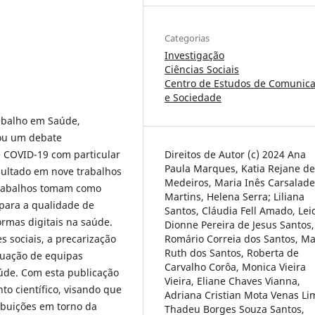
Categorias
Investigação
Ciências Sociais
Centro de Estudos de Comunic
e Sociedade
rabalho em Saúde,
nou um debate
e COVID-19 com particular
Direitos de Autor (c) 2024 Ana
Paula Marques, Katia Rejane de
sultado em nove trabalhos
Medeiros, Maria Inês Carsalade
 trabalhos tomam como
Martins, Helena Serra; Liliana
 para a qualidade de
Santos, Cláudia Fell Amado, Lei
ormas digitais na saúde.
Dionne Pereira de Jesus Santos,
 sociais, a precarização
Romário Correia dos Santos, Ma
Ruth dos Santos, Roberta de
tuação de equipas
Carvalho Corôa, Monica Vieira
úde. Com esta publicação
Vieira, Eliane Chaves Vianna,
o científico, visando que
Adriana Cristian Mota Venas Li
ibuições em torno da
Thadeu Borges Souza Santos,