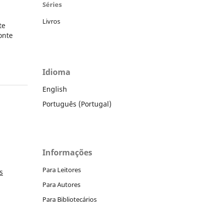
Séries
Livros
te
onte
a
Idioma
English
Português (Portugal)
Informações
Para Leitores
s
Para Autores
Para Bibliotecários