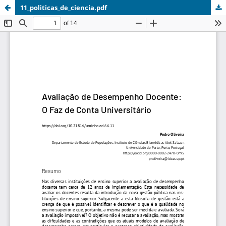
11_politicas_de_ciencia.pdf