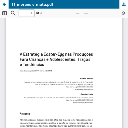
11_moraes_e_mata.pdf