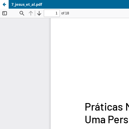
7_jesus_et_al.pdf