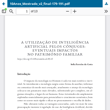
10Anos_Mestrado_v2_final-179-191.pdf