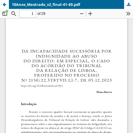
10Anos_Mestrado_v2_final-41-69.pdf