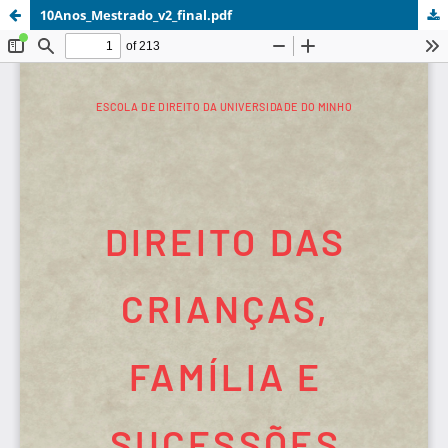
10Anos_Mestrado_v2_final.pdf