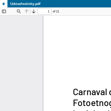
12AtasFestivity.pdf