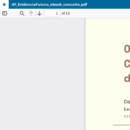
AF_EvidenciaFutura_ebook_conceito.pdf