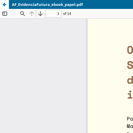
AF_EvidenciaFutura_ebook_papel.pdf