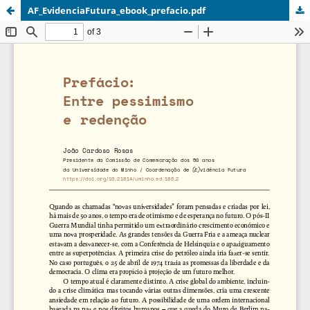
AF_EvidenciaFutura_ebook_prefacio.pdf