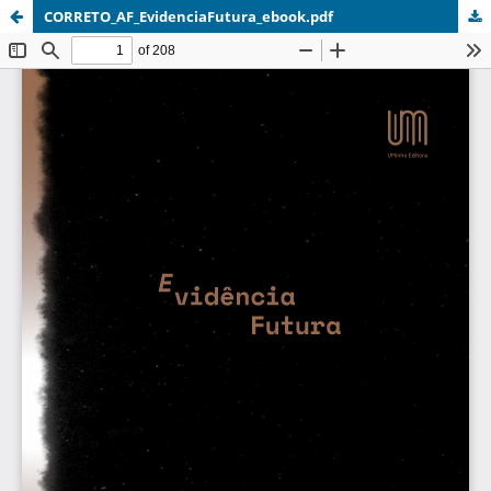
CORRETO_AF_EvidenciaFutura_ebook.pdf