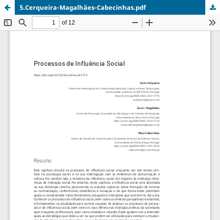
5.Cerqueira-Magalhães-Cabecinhas.pdf