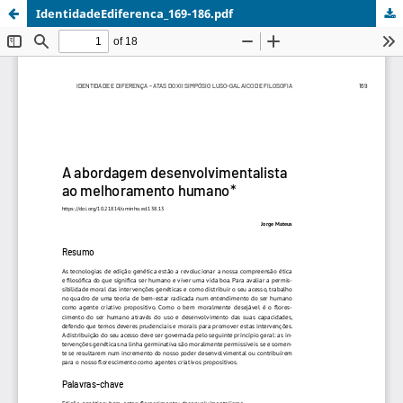
IdentidadeEdiferenca_169-186.pdf