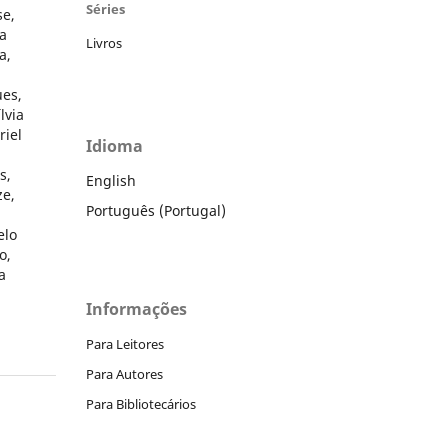
Séries
se,
a
Livros
a,
ues,
lvia
riel
Idioma
s,
English
ze,
Português (Portugal)
elo
o,
a
Informações
Para Leitores
Para Autores
Para Bibliotecários