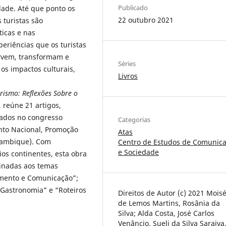
Publicado
dade. Até que ponto os
22 outubro 2021
 turistas são
ticas e nas
eriências que os turistas
rvem, transformam e
Séries
s impactos culturais,
Livros
urismo: Reflexões Sobre o
, reúne 21 artigos,
tados no congresso
Categorias
nto Nacional, Promoção
Atas
çambique). Com
Centro de Estudos de Comunic
e Sociedade
ios continentes, esta obra
dinadas aos temas
imento e Comunicação”;
e Gastronomia” e “Roteiros
Direitos de Autor (c) 2021 Mois
de Lemos Martins, Rosânia da
Silva; Alda Costa, José Carlos
Venâncio, Sueli da Silva Saraiva