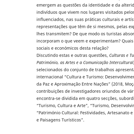
emergem as questões da identidade e da alteri
indivíduos que vivem nos lugares visitados pelos
influenciados, nas suas práticas culturais e artís
representações que têm de si mesmos, pelas exp
lhes transmitem? De que modo os turistas abso
incorporam o que veem e experimentam? Quais o
sociais e económicos desta relação?
Discutindo estas e outras questões,
Culturas e T
Património, as Artes e a Comunicação Intercultural
selecionados do conjunto de trabalhos apresen
internacional “Cultura e Turismo: Desenvolvime
da Paz e Aproximação Entre Nações” (2018, Mo
contribuições de investigadores oriundos de vár
encontra-se dividida em quatro secções, subor
“Turismo, Cultura e Arte”, “Turismo, Desenvolv
“Património Cultural: Festividades, Artesanato 
e Paisagens Turísticos”.