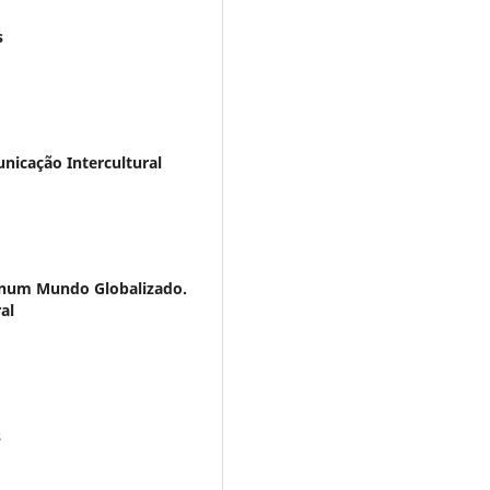
s
icação Intercultural
s num Mundo Globalizado.
al
s