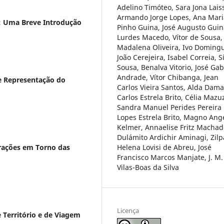
Adelino Timóteo, Sara Jona Lais
Armando Jorge Lopes, Ana Mari
l: Uma Breve Introdução
Pinho Guina, José Augusto Guin
Lurdes Macedo, Vítor de Sousa,
Madalena Oliveira, Ivo Doming
João Cerejeira, Isabel Correia, Sí
Sousa, Benalva Vitorio, José Gab
Andrade, Vítor Chibanga, Jean
e Representação do
Carlos Vieira Santos, Alda Dama
Carlos Estrela Brito, Célia Mazu
Sandra Manuel Perides Pereira
Lopes Estrela Brito, Magno Ang
Kelmer, Annaelise Fritz Machad
Dulámito Ardichir Aminagi, Zilp
Helena Lovisi de Abreu, José
erações em Torno das
Francisco Marcos Manjate, J. M.
Vilas-Boas da Silva
Licença
Território e de Viagem