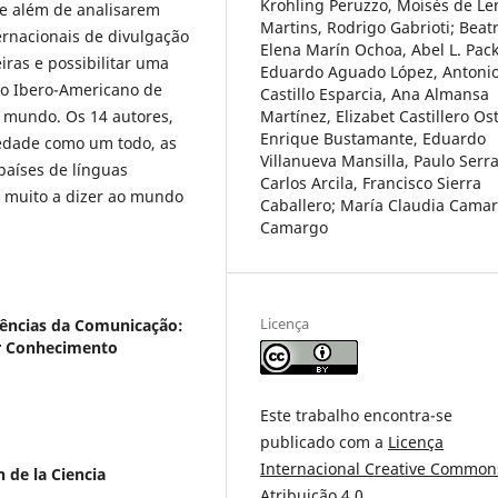
Krohling Peruzzo, Moisés de L
ue além de analisarem
Martins, Rodrigo Gabrioti; Beatr
ernacionais de divulgação
Elena Marín Ochoa, Abel L. Pack
ras e possibilitar uma
Eduardo Aguado López, Antoni
co Ibero-Americano de
Castillo Esparcia, Ana Almansa
o mundo. Os 14 autores,
Martínez, Elizabet Castillero Ost
Enrique Bustamante, Eduardo
edade como um todo, as
Villanueva Mansilla, Paulo Serra
países de línguas
Carlos Arcila, Francisco Sierra
m muito a dizer ao mundo
Caballero; María Claudia Cama
Camargo
Licença
iências da Comunicação:
ir Conhecimento
Este trabalho encontra-se
publicado com a
Licença
Internacional Creative Common
 de la Ciencia
Atribuição 4.0
.