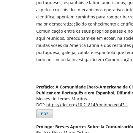
portugueses, espanhóis e latino-americanos, q
aspetos cruciais dos mecanismos operativos int
científica, apontam caminhos para romper barrei
maior democratização do conhecimento científi
Comunicação entre os seus próprios países e n
aqui reunidos, preocupam-se em ecoar, na soci
muitas vozes da América Latina e dos restantes 
portuguesa, galega, catalã e espanhola que tê
todo por meio da investigação em Comunicação.
Prefácio: A Comunidade Ibero-Americana de C
Publicar em Português e em Espanhol, Difund
Moisés de Lemos Martins
DOI:
https://doi.org/10.21814/uminho.ed.43.1
PDF
Prólogo: Breves Aportes Sobre la Comunicación
Beatriz Elena Marín Ochoa