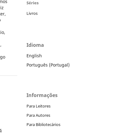
emos
Séries
iz
Livros
er,
o
io,
,
Idioma
English
rgo
Português (Portugal)
Informações
Para Leitores
Para Autores
Para Bibliotecários
s