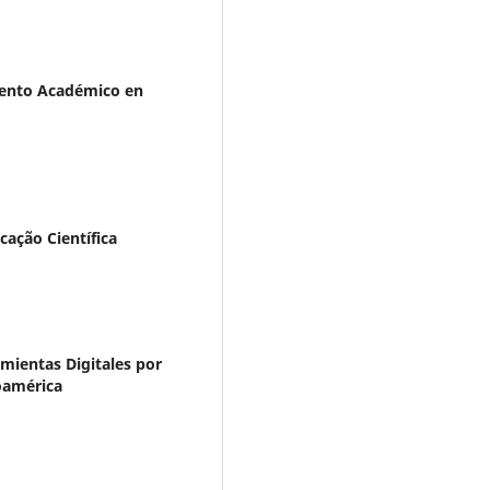
iento Académico en
cação Científica
amientas Digitales por
oamérica