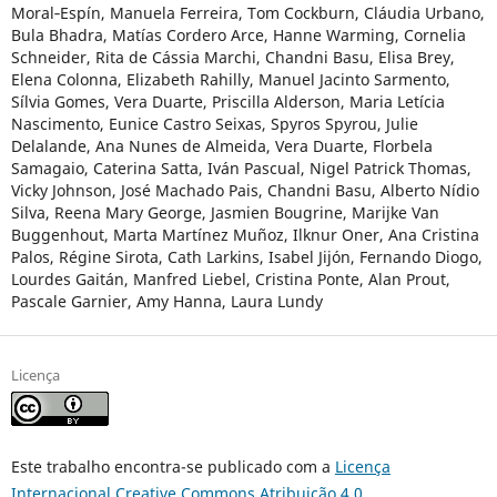
Moral‑Espín, Manuela Ferreira, Tom Cockburn, Cláudia Urbano,
Bula Bhadra, Matías Cordero Arce, Hanne Warming, Cornelia
Schneider, Rita de Cássia Marchi, Chandni Basu, Elisa Brey,
Elena Colonna, Elizabeth Rahilly, Manuel Jacinto Sarmento,
Sílvia Gomes, Vera Duarte, Priscilla Alderson, Maria Letícia
Nascimento, Eunice Castro Seixas, Spyros Spyrou, Julie
Delalande, Ana Nunes de Almeida, Vera Duarte, Florbela
Samagaio, Caterina Satta, Iván Pascual, Nigel Patrick Thomas,
Vicky Johnson, José Machado Pais, Chandni Basu, Alberto Nídio
Silva, Reena Mary George, Jasmien Bougrine, Marijke Van
Buggenhout, Marta Martínez Muñoz, Ilknur Oner, Ana Cristina
Palos, Régine Sirota, Cath Larkins, Isabel Jijón, Fernando Diogo,
Lourdes Gaitán, Manfred Liebel, Cristina Ponte, Alan Prout,
Pascale Garnier, Amy Hanna, Laura Lundy
Licença
Este trabalho encontra-se publicado com a
Licença
Internacional Creative Commons Atribuição 4.0
.