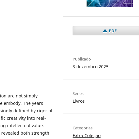
PDF
Publicado
3 dezembro 2025
Séries
ion are not simply
Livros
e embody. The years
ingly defined by rigor of
ic creativity into real-
g intellectual value.
Categorias
m revealed both strength
Extra Coleção