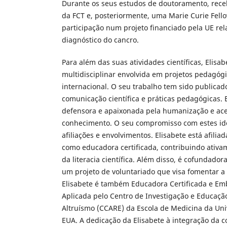
Durante os seus estudos de doutoramento, rece
da FCT e, posteriormente, uma Marie Curie Fell
participação num projeto financiado pela UE re
diagnóstico do cancro.
Para além das suas atividades científicas, Elisa
multidisciplinar envolvida em projetos pedagógi
internacional. O seu trabalho tem sido publica
comunicação científica e práticas pedagógicas
defensora e apaixonada pela humanização e ace
conhecimento. O seu compromisso com estes ide
afiliações e envolvimentos. Elisabete está afili
como educadora certificada, contribuindo ativ
da literacia científica. Além disso, é cofundador
um projeto de voluntariado que visa fomentar a li
Elisabete é também Educadora Certificada e E
Aplicada pelo Centro de Investigação e Educaç
Altruísmo (CCARE) da Escola de Medicina da Uni
EUA. A dedicação da Elisabete à integração da 