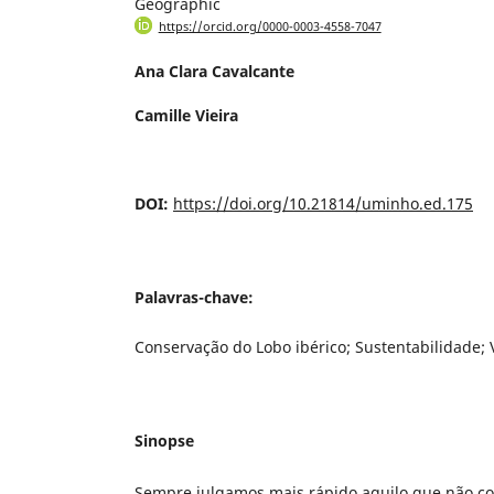
Geographic
https://orcid.org/0000-0003-4558-7047
Ana Clara Cavalcante
Camille Vieira
DOI:
https://doi.org/10.21814/uminho.ed.175
Palavras-chave:
Conservação do Lobo ibérico; Sustentabilidade;
Sinopse
Sempre julgamos mais rápido aquilo que não co