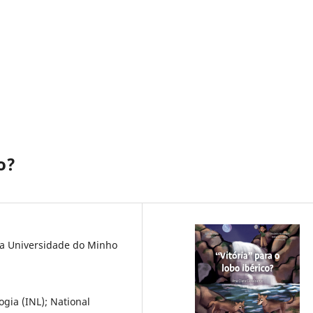
o?
da Universidade do Minho
gia (INL); National