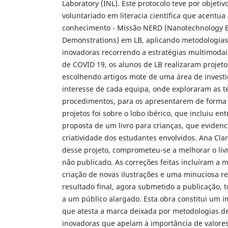
Laboratory (INL). Este protocolo teve por objeti
voluntariado em literacia científica que acentu
conhecimento - Missão NERD (Nanotechnology 
Demonstrations) em LB, aplicando metodologia
inovadoras recorrendo a estratégias multimoda
de COVID 19, os alunos de LB realizaram projeto
escolhendo artigos mote de uma área de investi
interesse de cada equipa, onde exploraram as t
procedimentos, para os apresentarem de forma
projetos foi sobre o lobo ibérico, que incluiu ent
proposta de um livro para crianças, que eviden
criatividade dos estudantes envolvidos. Ana Cla
desse projeto, comprometeu-se a melhorar o liv
não publicado. As correções feitas incluíram a m
criação de novas ilustrações e uma minuciosa re
resultado final, agora submetido a publicação,
a um público alargado. Esta obra constitui um
que atesta a marca deixada por metodologias 
inovadoras que apelam à importância de valor