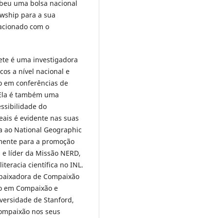
beu uma bolsa nacional
owship para a sua
lacionado com o
bete é uma investigadora
cos a nível nacional e
do em conferências de
. Ela é também uma
ssibilidade do
ais é evidente nas suas
ada ao National Geographic
amente para a promoção
a e líder da Missão NERD,
teracia científica no INL.
mbaixadora de Compaixão
ão em Compaixão e
versidade de Stanford,
compaixão nos seus