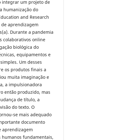
vo integrar um projeto de
a a humanização do
Education and Research
s de aprendizagem
is(a). Durante a pandemia
s colaborativos online
gação biológica do
écnicas, equipamentos e
 simples. Um desses
re os produtos finais a
ciou muita imaginação e
ra, a impulsionadora
ro então produzido, mas
udança de título, a
visão do texto. O
 tornou-se mais adequado
 importante documento
de aprendizagem
es humanos fundamentais,